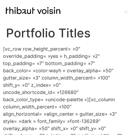
Portfolio Titles
[vc_row row_height_percent= »0″
override_padding= »yes » h_padding= »2″
top_padding= »7″ bottom_padding= »7″
back_color= »color-wayh » overlay_alpha= »50″
gutter_size= »3″ column_width_percent= »100″
shift_y= »0″ z_index= »0″
uncode_shortcode_id= »126680″
back_color_type= »uncode-palette »][vc_column
column_width_percent= »100″
align_horizontal= »align_center » gutter_size= »3″
style= »dark » font_family= »font-136269″
overlay_alpha= »50″ shift_x= »0″ shift_y= »0″