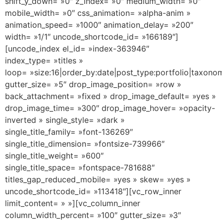
shift_y_down= »0″ z_index= »0″ medium_width= »0″
mobile_width= »0″ css_animation= »alpha-anim »
animation_speed= »1000″ animation_delay= »200″
width= »1/1″ uncode_shortcode_id= »166189″]
[uncode_index el_id= »index-363946″
index_type= »titles »
loop= »size:16|order_by:date|post_type:portfolio|taxono
gutter_size= »5″ drop_image_position= »row »
back_attachment= »fixed » drop_image_default= »yes »
drop_image_time= »300″ drop_image_hover= »opacity-
inverted » single_style= »dark »
single_title_family= »font-136269″
single_title_dimension= »fontsize-739966″
single_title_weight= »600″
single_title_space= »fontspace-781688″
titles_gap_reduced_mobile= »yes » skew= »yes »
uncode_shortcode_id= »113418″][vc_row_inner
limit_content= » »][vc_column_inner
column_width_percent= »100″ gutter_size= »3″