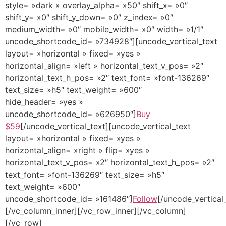
style= »dark » overlay_alpha= »50″ shift_x= »0″
shift_y= »0″ shift_y_down= »0″ z_index= »0″
medium_width= »0″ mobile_width= »0″ width= »1/1″
uncode_shortcode_id= »734928″][uncode_vertical_text
layout= »horizontal » fixed= »yes »
horizontal_align= »left » horizontal_text_v_pos= »2″
horizontal_text_h_pos= »2″ text_font= »font-136269″
text_size= »h5″ text_weight= »600″
hide_header= »yes »
uncode_shortcode_id= »626950″]
Buy
$59
[/uncode_vertical_text][uncode_vertical_text
layout= »horizontal » fixed= »yes »
horizontal_align= »right » flip= »yes »
horizontal_text_v_pos= »2″ horizontal_text_h_pos= »2″
text_font= »font-136269″ text_size= »h5″
text_weight= »600″
uncode_shortcode_id= »161486″]
Follow
[/uncode_vertical
[/vc_column_inner][/vc_row_inner][/vc_column]
[/vc_row]